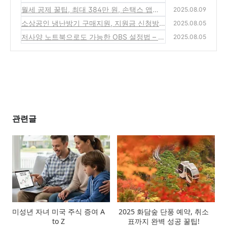
공 꿀팁!
(0)
월세 공제 꿀팁, 최대 384만 원, 손택스 앱으
2025.08.09
로 간편신청 방법
(4)
소상공인 냉난방기 구매지원, 지원금 신청방
2025.08.05
법, 필수서류
(0)
저사양 노트북으로도 가능한 OBS 설정법 – 끊
2025.08.05
김 없이 스트리밍 하는 비법
(0)
관련글
미성년 자녀 미국 주식 증여 A
2025 화담숲 단풍 예약, 취소
to Z
표까지 완벽 성공 꿀팁!