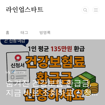
본문 바로가기
라인업스타트
홈
태그
방명록
My interests
숨겨진 건강보험 환급금,
지금 바로 조회하고 신청
하세요!