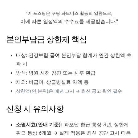
"
이 포스팅은 쿠팡 파트너스 활동의 일환으로
,
이에 따른 일정액의 수수료를 제공받습니다
."
본인부담금 상한제 핵심
대상: 건강보험
급여
본인부담 합계가 연간 상한액 초
과 시
방식: 병원 사전 감면 또는 사후 환급
제외: 비급여, 상급병실료 차액 등
상한액(연·분위)은 매년 고시 → 최신 공고 확인 필수
신청 시 유의사항
소멸시효(안내 기준):
과오납 환급 통상 3년, 상한제
환급 통상 6개월 → 실제 적용은 최신 공단 고시 따름