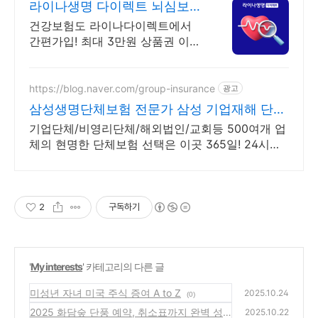
라이나생명 다이렉트 뇌심보험
최대 3만원 상품권 증정
건강보험도 라이나다이렉트에서
간편가입! 최대 3만원 상품권 이벤
트 놓치지 마세요!
https://blog.naver.com/group-insurance
광고
삼성생명단체보험 전문가 삼성 기업재해 단체
보장보험
기업단체/비영리단체/해외법인/교회등 500여개 업
체의 현명한 단체보험 선택은 이곳 365일! 24시간!
장소불문! (해외포함) 근무중이든 아니든 재해사고
보장!
2
구독하기
'
My interests
' 카테고리의 다른 글
미성년 자녀 미국 주식 증여 A to Z
2025.10.24
(0)
2025 화담숲 단풍 예약, 취소표까지 완벽 성
2025.10.22