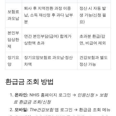
퇴사 후 지역전환 과정 이중
정산 시 자동 발
보험료
납, 소득 재산정 후 과다 납부
생 가능(신청 필
과오납
분
요)
본인부
연간 본인부담(급여) 합계가
초과분 환급/감
담상한
상한액 초과
면, 비급여 제외
제
장기요
장기요양보험료 과오납·정산
건강보험과 별도
양
차액
정산 가능
환급금 조회 방법
온라인:
NHIS 홈페이지 로그인 →
민원신청 > 보험
료 환급금 조회/신청
모바일:
The건강보험
앱 로그인 → 환급금 조회 메뉴