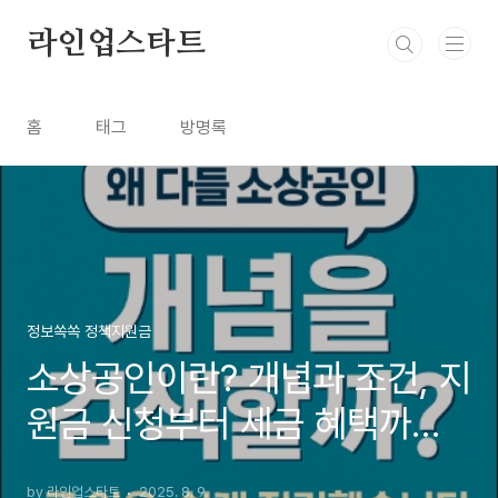
본문 바로가기
라인업스타트
홈
태그
방명록
정보쏙쏙 정책지원금
소상공인이란? 개념과 조건, 지
원금 신청부터 세금 혜택까지
정리!
by 라인업스타트
2025. 8. 9.