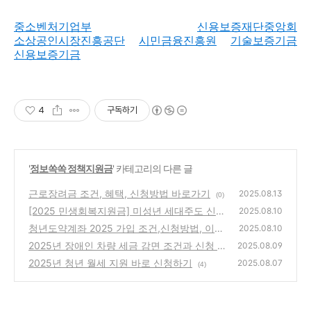
중소벤처기업부
신용보증재단중앙회
소상공인시장진흥공단
시민금융진흥원
기술보증기금
신용보증기금
4
구독하기
'
정보쏙쏙 정책지원금
' 카테고리의 다른 글
근로장려금 조건, 혜택, 신청방법 바로가기
2025.08.13
(0)
[2025 민생회복지원금] 미성년 세대주도 신청
2025.08.10
가능! 신청 일정·서류 총정리
청년도약계좌 2025 가입 조건,신청방법, 이자
(4)
2025.08.10
총정리
2025년 장애인 차량 세금 감면 조건과 신청 방
(2)
2025.08.09
법 총정리
2025년 청년 월세 지원 바로 신청하기
(0)
2025.08.07
(4)