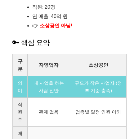
직원: 20명
연 매출: 40억 원
👉
소상공인 아님!
🔑 핵심 요약
구
자영업자
소상공인
분
의
내 사업을 하는
규모가 작은 사업자 (정
미
사람 전반
부 기준 충족)
직
원
관계 없음
업종별 일정 인원 이하
수
매