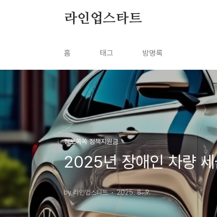
본문 바로가기
라인업스타트
홈
태그
방명록
정보쏙쏙 정책지원금
2025년 장애인 차량 
by 라인업스타트
2025. 8. 9.