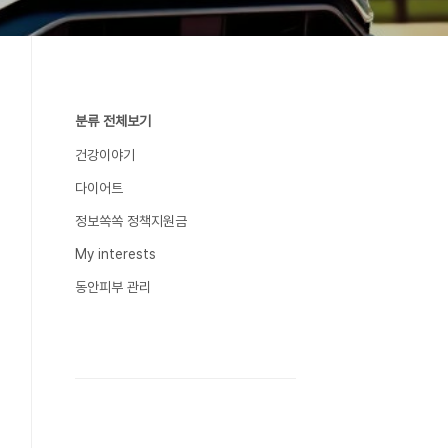
분류 전체보기
건강이야기
다이어트
정보쏙쏙 정책지원금
My interests
동안피부 관리